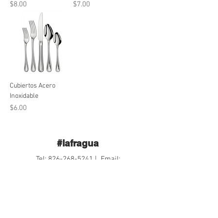
Precio
Precio
$8.00
$7.00
Cubiertos Acero
Inoxidable
Precio
$6.00
#lafragua
Tel:
826-268-5241
| Email:
lafraguallende@hotmail.com
Email S.A. de C.V.:
aforxa@outlook.com