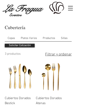
La Fragua
Eventos
Cubertería
Copas
Platos Varios
Productos
Sillas
Platos Base
Solicitar Cotización
3 productos
Filtrar y ordenar
Cubiertos Dorados
Cubiertos Dorados
Bestick
Atenas