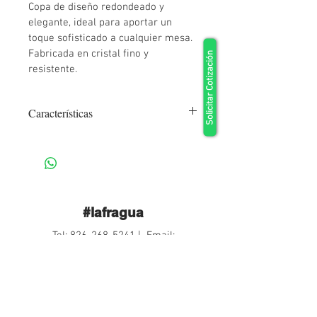
Copa de diseño redondeado y 
elegante, ideal para aportar un 
toque sofisticado a cualquier mesa. 
Fabricada en cristal fino y 
Solicitar Cotización
resistente.
Características
Material: Vidrio Templado
Color: Transparente 
Capacidad: 200ml
#lafragua
Tel:
826-268-5241
| Email:
lafraguallende@hotmail.com
Email S.A. de C.V.:
aforxa@outlook.com