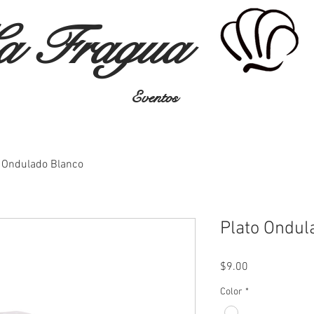
a Fragua
Eventos
o Ondulado Blanco
Plato Ondul
Precio
$9.00
Color
*